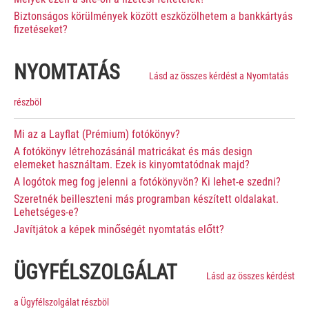
Biztonságos körülmények között eszközölhetem a bankkártyás
fizetéseket?
NYOMTATÁS
Lásd az összes kérdést a Nyomtatás
részböl
Mi az a Layflat (Prémium) fotókönyv?
A fotókönyv létrehozásánál matricákat és más design
elemeket használtam. Ezek is kinyomtatódnak majd?
A logótok meg fog jelenni a fotókönyvön? Ki lehet-e szedni?
Szeretnék beilleszteni más programban készített oldalakat.
Lehetséges-e?
Javítjátok a képek minőségét nyomtatás előtt?
ÜGYFÉLSZOLGÁLAT
Lásd az összes kérdést
a Ügyfélszolgálat részböl