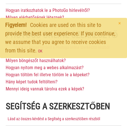
Hogyan iratkozhatok le a PhotoGo hírlevélről?
Milyen elérhetőségek léteznek?
×
Figyelem!
Cookies are used on this site to
provide the best user experience. If you continue,
PHOTOGO ONLINE SZERKESZTŐ
we assume that you agree to receive cookies
Lásd az összes kérdést a Photogo online szerkesztő részböl
from this site.
OK
Milyen böngészőt használhatok?
Hogyan nyitom meg a webes alkalmazást?
Hogyan töltöm fel illetve törlöm le a képeket?
Hány képet tudok feltölteni?
Mennyi ideig vannak tárolva ezek a képek?
SEGÍTSÉG A SZERKESZTŐBEN
Lásd az összes kérdést a Segítség a szerkesztőben részböl