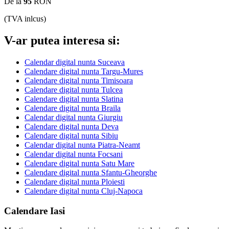
De la
95
RON
(TVA inlcus)
V-ar putea interesa si:
Calendar digital nunta Suceava
Calendare digital nunta Targu-Mures
Calendare digital nunta Timisoara
Calendare digital nunta Tulcea
Calendare digital nunta Slatina
Calendare digital nunta Braila
Calendar digital nunta Giurgiu
Calendare digital nunta Deva
Calendare digital nunta Sibiu
Calendar digital nunta Piatra-Neamt
Calendar digital nunta Focsani
Calendare digital nunta Satu Mare
Calendare digital nunta Sfantu-Gheorghe
Calendare digital nunta Ploiesti
Calendare digital nunta Cluj-Napoca
Calendare Iasi