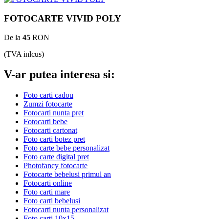
FOTOCARTE VIVID POLY
De la
45
RON
(TVA inlcus)
V-ar putea interesa si:
Foto carti cadou
Zumzi fotocarte
Fotocarti nunta pret
Fotocarti bebe
Fotocarti cartonat
Foto carti botez pret
Foto carte bebe personalizat
Foto carte digital pret
Photofancy fotocarte
Fotocarte bebelusi primul an
Fotocarti online
Foto carti mare
Foto carti bebelusi
Fotocarti nunta personalizat
Foto carti 10x15