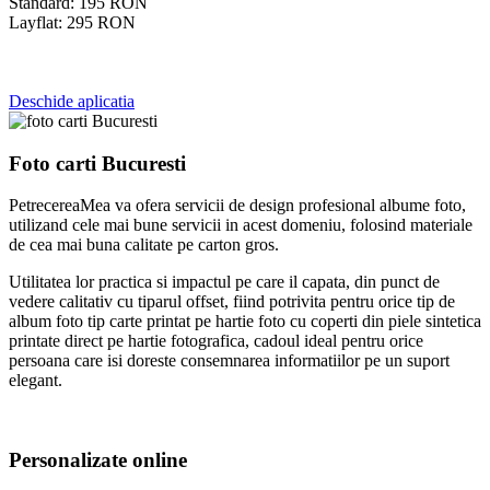
Standard:
195
RON
Layflat:
295
RON
Deschide aplicatia
Foto carti Bucuresti
PetrecereaMea va ofera servicii de design profesional albume foto,
utilizand cele mai bune servicii in acest domeniu, folosind materiale
de cea mai buna calitate pe carton gros.
Utilitatea lor practica si impactul pe care il capata, din punct de
vedere calitativ cu tiparul offset, fiind potrivita pentru orice tip de
album foto tip carte printat pe hartie foto cu coperti din piele sintetica
printate direct pe hartie fotografica, cadoul ideal pentru orice
persoana care isi doreste consemnarea informatiilor pe un suport
elegant.
Personalizate online