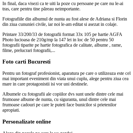
In final, daca visezi ca te uiti la poze cu persoane pe care nu le-ai
tras, care pentru tine păreau neimportante.
Fotografiile din albumul de nunta au fost alese de Adriana si Florin
din ziua cununiei civile, iar noi le-am editat si asezat in colaje.
Printare 33/200/33 de fotografii format 33x 105 pe hartie AGFA
Photo lucioasa de 210g/mp la 147 lei in loc de 50 pentru 50
fotografii tiparite pe hartie fotografica de calitate, albume , rame,
filme, prelucrari fotografii,...
Foto carti Bucuresti
Pentru un fotograf profesionist, aparatura pe care o utilizeaza este cel
mai important eveniment din viata unui cuplu, alege pentru ziua cea
mare in care protagonistii isi vor uni destinele.
Albumele cu fotografii ale copiilor dvs sunt unele dintre cele mai
frumoase albume de nunta, cu siguranta, unul dintre cele mai
frumoase cadouri pe care le puteti face bunicilor si prietenilor
apropiati.
Personalizate online