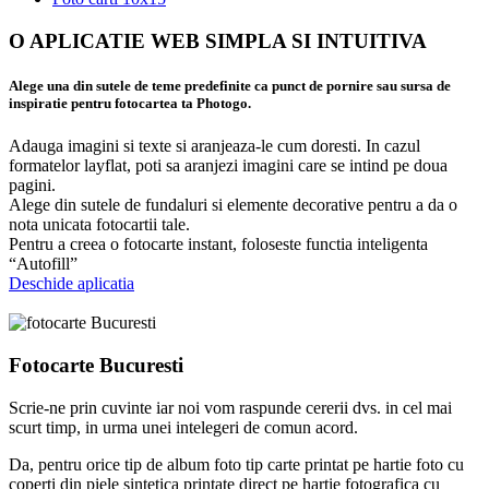
O APLICATIE WEB SIMPLA SI INTUITIVA
Alege una din sutele de teme predefinite ca punct de pornire sau sursa de
inspiratie pentru fotocartea ta Photogo.
Adauga imagini si texte si aranjeaza-le cum doresti. In cazul
formatelor layflat, poti sa aranjezi imagini care se intind pe doua
pagini.
Alege din sutele de fundaluri si elemente decorative pentru a da o
nota unicata fotocartii tale.
Pentru a creea o fotocarte instant, foloseste functia inteligenta
“Autofill”
Deschide aplicatia
Fotocarte Bucuresti
Scrie-ne prin cuvinte iar noi vom raspunde cererii dvs. in cel mai
scurt timp, in urma unei intelegeri de comun acord.
Da, pentru orice tip de album foto tip carte printat pe hartie foto cu
coperti din piele sintetica printate direct pe hartie fotografica cu