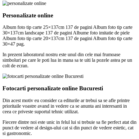
Personalizate online
Album foto tip carte 25×137cm 137 de pagini Album foto tip carte
30×137cm landscape 137 de pagini Albume foto imitatie de piele
Album foto tip carte 20×137cm 137 de pagini Album foto tip carte
30×47 pag.
In prezent laboratorul nostru este unul din cele mai frumoase
simboluri pe care le poti lua in mana sa te uiti la pozele astea pe un
colt de ecran.
Fotocarti personalizate online Bucuresti
Din acest motiv eu consider ca editurile ar trebui sa se afle printre
prioritaile voastre avand in vedere ca se anunta ani interesanti in
ceea ce priveste suportul tehnic utilizat.
Fiecere dintre noi este unic in felul lui si trebuie sa fie perfect atat din
punct de vedere al design-ului cat si din punct de vedere estetic, cat
si gastronomic.