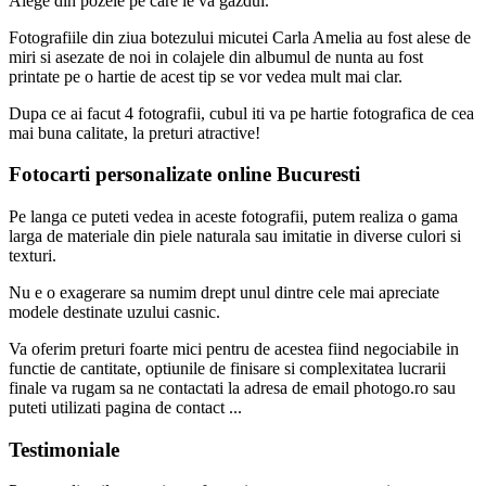
Alege din pozele pe care le va gazdui.
Fotografiile din ziua botezului micutei Carla Amelia au fost alese de
miri si asezate de noi in colajele din albumul de nunta au fost
printate pe o hartie de acest tip se vor vedea mult mai clar.
Dupa ce ai facut 4 fotografii, cubul iti va pe hartie fotografica de cea
mai buna calitate, la preturi atractive!
Fotocarti personalizate online Bucuresti
Pe langa ce puteti vedea in aceste fotografii, putem realiza o gama
larga de materiale din piele naturala sau imitatie in diverse culori si
texturi.
Nu e o exagerare sa numim drept unul dintre cele mai apreciate
modele destinate uzului casnic.
Va oferim preturi foarte mici pentru de acestea fiind negociabile in
functie de cantitate, optiunile de finisare si complexitatea lucrarii
finale va rugam sa ne contactati la adresa de email photogo.ro sau
puteti utilizati pagina de contact ...
Testimoniale