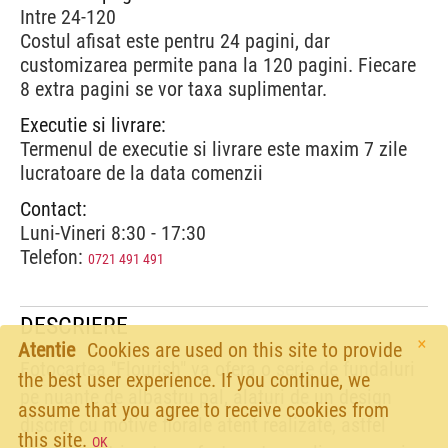
Intre 24-120
Costul afisat este pentru 24 pagini, dar
customizarea permite pana la 120 pagini. Fiecare
8 extra pagini se vor taxa suplimentar.
Executie si livrare:
Termenul de executie si livrare este maxim 7 zile
lucratoare de la data comenzii
Contact:
Luni-Vineri 8:30 - 17:30
Telefon:
0721 491 491
DESCRIERE
×
Atentie
Cookies are used on this site to provide
Fotocartea ''Flourish" va ofera o serie de fundaluri
the best user experience. If you continue, we
pe nuante de albastru pal, alaturi de un design
assume that you agree to receive cookies from
discret cu motive florale atent realizate, astfel
this site.
OK