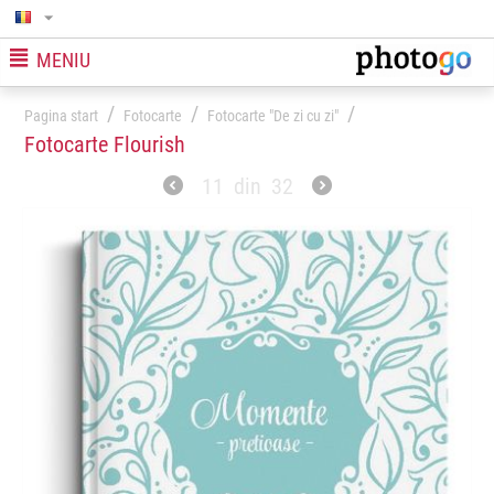
MENIU
/
/
/
Pagina start
Fotocarte
Fotocarte "De zi cu zi"
Fotocarte Flourish
11
din
32