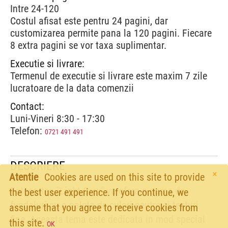
Intre 24-120
Costul afisat este pentru 24 pagini, dar
customizarea permite pana la 120 pagini. Fiecare
8 extra pagini se vor taxa suplimentar.
Executie si livrare:
Termenul de executie si livrare este maxim 7 zile
lucratoare de la data comenzii
Contact:
Luni-Vineri 8:30 - 17:30
Telefon:
0721 491 491
DESCRIERE
×
Atentie
Cookies are used on this site to provide
Fotocartea "Light Grey" va ofera o gama de
the best user experience. If you continue, we
fundaluri cu o paleta de culori neutre si texturi
assume that you agree to receive cookies from
fine. Aceasta tema este dedicata in mod special
this site.
OK