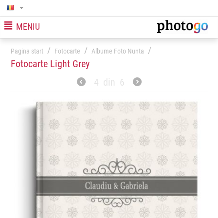
MENIU
/
/
/
Pagina start
Fotocarte
Albume Foto Nunta
Fotocarte Light Grey
4
din
6