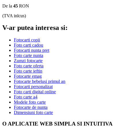
De la
45
RON
(TVA inlcus)
V-ar putea interesa si:
Fotocarti copii
Foto carti cadou
Fotocarti nunta pret
Foto carte nunta
Zumzi fotocarte
Foto carte oferta
Foto carte ieftin
Fotocarte emag
Fotocarte bebelusi primul an
Fotocarti personalizat
Foto carti digital online
Foto carte a4
Modele foto carte
Fotocarte de nunta
Dimensiuni foto carte
O APLICATIE WEB SIMPLA SI INTUITIVA