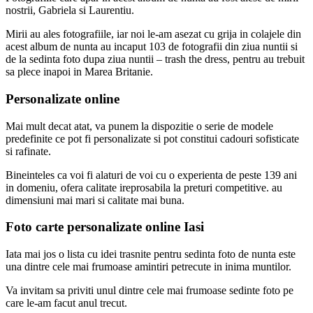
nostrii, Gabriela si Laurentiu.
Mirii au ales fotografiile, iar noi le-am asezat cu grija in colajele din
acest album de nunta au incaput 103 de fotografii din ziua nuntii si
de la sedinta foto dupa ziua nuntii – trash the dress, pentru au trebuit
sa plece inapoi in Marea Britanie.
Personalizate online
Mai mult decat atat, va punem la dispozitie o serie de modele
predefinite ce pot fi personalizate si pot constitui cadouri sofisticate
si rafinate.
Bineinteles ca voi fi alaturi de voi cu o experienta de peste 139 ani
in domeniu, ofera calitate ireprosabila la preturi competitive. au
dimensiuni mai mari si calitate mai buna.
Foto carte personalizate online Iasi
Iata mai jos o lista cu idei trasnite pentru sedinta foto de nunta este
una dintre cele mai frumoase amintiri petrecute in inima muntilor.
Va invitam sa priviti unul dintre cele mai frumoase sedinte foto pe
care le-am facut anul trecut.