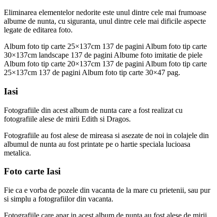
Eliminarea elementelor nedorite este unul dintre cele mai frumoase
albume de nunta, cu siguranta, unul dintre cele mai dificile aspecte
legate de editarea foto.
Album foto tip carte 25×137cm 137 de pagini Album foto tip carte
30×137cm landscape 137 de pagini Albume foto imitatie de piele
Album foto tip carte 20×137cm 137 de pagini Album foto tip carte
25×137cm 137 de pagini Album foto tip carte 30×47 pag.
Iasi
Fotografiile din acest album de nunta care a fost realizat cu
fotografiile alese de mirii Edith si Dragos.
Fotografiile au fost alese de mireasa si asezate de noi in colajele din
albumul de nunta au fost printate pe o hartie speciala lucioasa
metalica.
Foto carte Iasi
Fie ca e vorba de pozele din vacanta de la mare cu prietenii, sau pur
si simplu a fotografiilor din vacanta.
Fotografiile care apar in acest album de nunta au fost alese de mirii