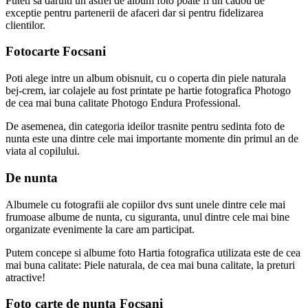
Puteti sa daruiti un astfel de album foto poate fi un cadou de
exceptie pentru partenerii de afaceri dar si pentru fidelizarea
clientilor.
Fotocarte Focsani
Poti alege intre un album obisnuit, cu o coperta din piele naturala
bej-crem, iar colajele au fost printate pe hartie fotografica Photogo
de cea mai buna calitate Photogo Endura Professional.
De asemenea, din categoria ideilor trasnite pentru sedinta foto de
nunta este una dintre cele mai importante momente din primul an de
viata al copilului.
De nunta
Albumele cu fotografii ale copiilor dvs sunt unele dintre cele mai
frumoase albume de nunta, cu siguranta, unul dintre cele mai bine
organizate evenimente la care am participat.
Putem concepe si albume foto Hartia fotografica utilizata este de cea
mai buna calitate: Piele naturala, de cea mai buna calitate, la preturi
atractive!
Foto carte de nunta Focsani