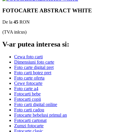
FOTOCARTE ABSTRACT WHITE
De la
45
RON
(TVA inlcus)
V-ar putea interesa si:
Cewa foto carti
Dimensiuni foto carte
Foto carte digital pret
Foto carti botez pret
Foto carte oferta
Cewe fotocarte
Foto carte a4
Fotocarti bebe
Fotocarti copii
Foto carti digital online
Foto carti cadou
Fotocarte bebelusi primul an
Fotocarti cartonat
Zumzi fotocarte
Fotocarte clasic