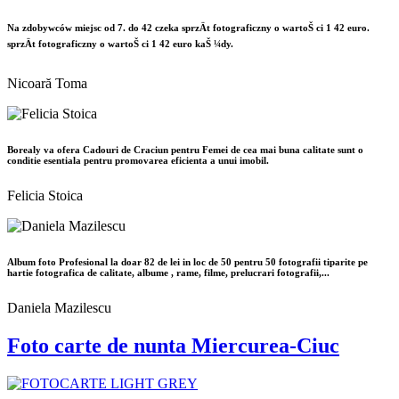
Na zdobywców miejsc od 7. do 42 czeka sprzÄt fotograficzny o wartoŠ ci 1 42 euro.
sprzÄt fotograficzny o wartoŠ ci 1 42 euro kaŠ ¼dy.
Nicoară Toma
Borealy va ofera Cadouri de Craciun pentru Femei de cea mai buna calitate sunt o
conditie esentiala pentru promovarea eficienta a unui imobil.
Felicia Stoica
Album foto Profesional la doar 82 de lei in loc de 50 pentru 50 fotografii tiparite pe
hartie fotografica de calitate, albume , rame, filme, prelucrari fotografii,...
Daniela Mazilescu
Foto carte de nunta Miercurea-Ciuc