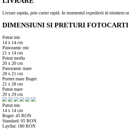
LIVRARE
Livrare rapida, prin curier rapid. In momentul expedierii iti trimitem
DIMENSIUNI SI PRETURI FOTOCARTI
Patrat mic
14 x 14 cm
Panoramic mic
21 x 14 cm
Patrat mediu
20 x 20 cm
Panoramic mare
28 x 21 cm
Portret mare Buget
21 x 28 cm
Patrat mare
29 x 29 cm
Patrat mic
14 x 14 cm
Buget:
45
RON
Standard:
95
RON
Layflat:
180
RON