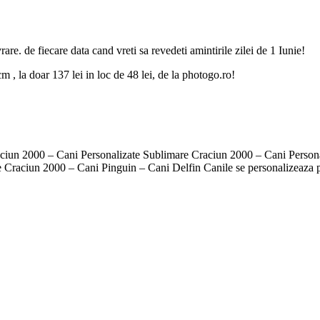
are. de fiecare data cand vreti sa revedeti amintirile zilei de 1 Iunie!
 , la doar 137 lei in loc de 48 lei, de la photogo.ro!
ciun 2000 – Cani Personalizate Sublimare Craciun 2000 – Cani Perso
raciun 2000 – Cani Pinguin – Cani Delfin Canile se personalizeaza prin 