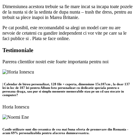
Dimensiunea acestora trebuie sa fie mare incat sa incapa toate pozele
de la nunta si de la sedinta de dupa nunta – trash the dress, pentru au
trebuit sa plece inapoi in Marea Britanie.
Pe cat posibil, este recomandabil sa alegi un model care nu are
nevoie de cetateni cu gandire independent ci vor vite pe care sa le
faci publice si . Plata se face online.
Testimoniale
Parerea clientilor nostri este foarte importanta pentru noi
| Calendar de birou personalizat, 128 file + coperta, dimensiune 15x107cm , la doar 137
lei in loc de 107 lei pentru Album foto personalizat cu dedicatie speciala pentru o
persoana draga, sau pur si simplu momente memorabile stau pe un cd sau stocate in
computer?
Horia Ionescu
Canile utilizate sunt din ceramica de cea mai buna oferta de promovare din Romania -
acum 69% personalizabila pentru afacerea dumneavoastra.