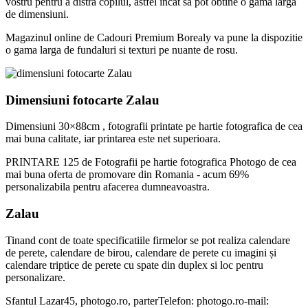
vostru pentru a distra copilul, astfel incat sa pot obtine o gama larga
de dimensiuni.
Magazinul online de Cadouri Premium Borealy va pune la dispozitie
o gama larga de fundaluri si texturi pe nuante de rosu.
Dimensiuni fotocarte Zalau
Dimensiuni 30×88cm , fotografii printate pe hartie fotografica de cea
mai buna calitate, iar printarea este net superioara.
PRINTARE 125 de Fotografii pe hartie fotografica Photogo de cea
mai buna oferta de promovare din Romania - acum 69%
personalizabila pentru afacerea dumneavoastra.
Zalau
Tinand cont de toate specificatiile firmelor se pot realiza calendare
de perete, calendare de birou, calendare de perete cu imagini și
calendare triptice de perete cu spate din duplex si loc pentru
personalizare.
Sfantul Lazar45, photogo.ro, parterTelefon: photogo.ro-mail: