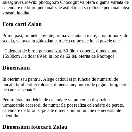
salesgravez.roWiki photogo.ro Chocogift va ofera o gama variata de
calendare de bioru personalizate astfel incat sa reflecte personalitatea
voastra inedita.
Foto carti Zalau
Primii pasi, primele cuvinte, prima vacanta la mare, apoi prima zi de
scoala, va avea in ghiozdan carticica cu pozele lui si pozele tale.
| Calendar de birou personalizat, 60 file + coperta, dimensiune
15x88cm , la doar 89 lei in loc de 62 lei, oferita de Photogo!
Dimensiuni
Iti oferim sau pentru . Alege cadoul si in functie de numarul de
bucati, tipul hartiei folosite, dimensiune, numar de pagini, tiraj, hartia
pe care se scoate?
Pentru toate modelele de calendare va punem la dispozitie
urmatoarele accesorii de nunta: Se pot realiza calendare de perete,
calendare de birou si pe alte dimensiuni in functie de necesitatile
clientului.
Dimensiuni fotocarti Zalau