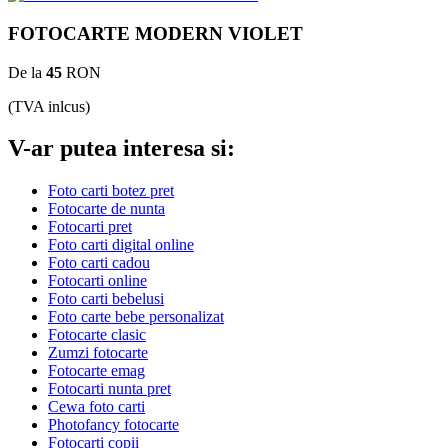
FOTOCARTE MODERN VIOLET
De la
45
RON
(TVA inlcus)
V-ar putea interesa si:
Foto carti botez pret
Fotocarte de nunta
Fotocarti pret
Foto carti digital online
Foto carti cadou
Fotocarti online
Foto carti bebelusi
Foto carte bebe personalizat
Fotocarte clasic
Zumzi fotocarte
Fotocarte emag
Fotocarti nunta pret
Cewa foto carti
Photofancy fotocarte
Fotocarti copii