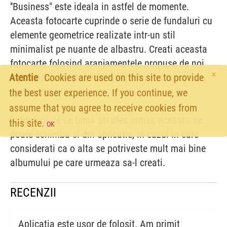
''Business" este ideala in astfel de momente.
Aceasta fotocarte cuprinde o serie de fundaluri cu
elemente geometrice realizate intr-un stil
minimalist pe nuante de albastru. Creati aceasta
fotocarte folosind aranjamentele propuse de noi
×
Atentie
Cookies are used on this site to provide
sau puteti crea propriul aranjament in functie de
preferinte.
the best user experience. If you continue, we
assume that you agree to receive cookies from
Indiferent de ce tema ati ales initial, aceasta se
this site.
OK
poate schimba si din aplicatie, in cazul in care
considerati ca o alta se potriveste mult mai bine
albumului pe care urmeaza sa-l creati.
RECENZII
Aplicatia este usor de folosit. Am primit