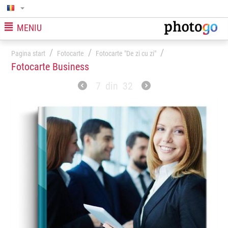
MENIU
/
/
/
Pagina start
Fotocarte
Fotocarte "De zi cu zi"
Fotocarte Business
7
din
32