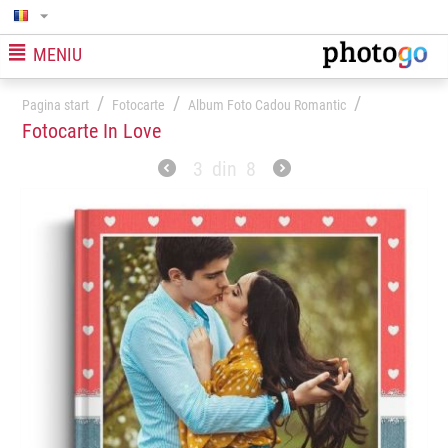
MENIU
/
/
/
Pagina start
Fotocarte
Album Foto Cadou Romantic
Fotocarte In Love
3
din
8