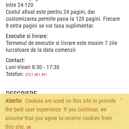
Intre 24-120
Costul afisat este pentru 24 pagini, dar
customizarea permite pana la 120 pagini. Fiecare
8 extra pagini se vor taxa suplimentar.
Executie si livrare:
Termenul de executie si livrare este maxim 7 zile
lucratoare de la data comenzii
Contact:
Luni-Vineri 8:30 - 17:30
Telefon:
0721 491 491
DESCRIERE
×
Atentie
Cookies are used on this site to provide
Daca doriti sa faceti un cadou special persoanei
the best user experience. If you continue, we
iubite, fotocartea "In Love" este o alegere perfecta
assume that you agree to receive cookies from
pentru un astfel de eveniment. Aceasta fotocarte
this site.
OK